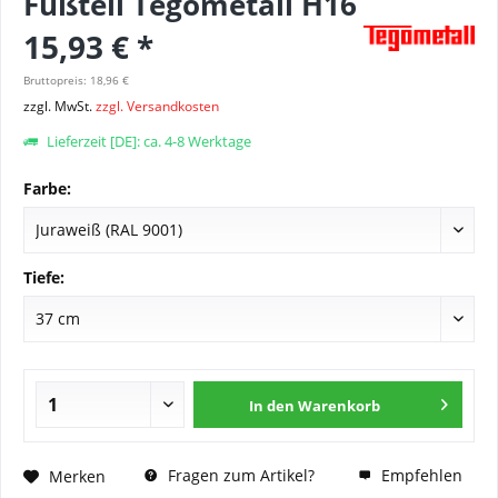
Fußteil Tegometall H16
15,93 € *
Bruttopreis: 18,96 €
zzgl. MwSt.
zzgl. Versandkosten
Lieferzeit [DE]: ca. 4-8 Werktage
Farbe:
Tiefe:
In den
Warenkorb
Fragen zum Artikel?
Empfehlen
Merken