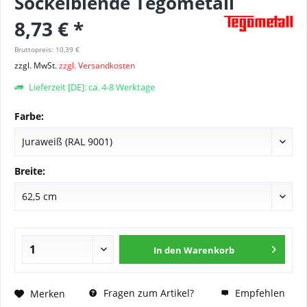
Sockelblende Tegometall
8,73 € *
Bruttopreis: 10,39 €
zzgl. MwSt.
zzgl. Versandkosten
Lieferzeit [DE]: ca. 4-8 Werktage
Farbe:
Breite:
In den
Warenkorb
Fragen zum Artikel?
Empfehlen
Merken