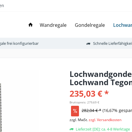
en
Lochwan
Wandregale
Gondelregale
ale frei konfigurierbar
Schnelle Lieferfähigkei
Lochwandgondel 
Lochwand Tegom
235,03 € *
Bruttopreis: 279,69 €
282,04 € *
(16,67% gespar
zzgl. MwSt.
zzgl. Versandkosten
Lieferzeit [DE]: ca. 4-8 Werktage