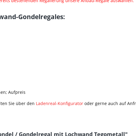
ereits bestehenden Regalierung unsere Anbau-Regale auswählen.
wand-Gondelregales:
hen; Aufpreis
lten Sie über den
Ladenreal-Konfigurator
oder gerne auch auf Anfr
ndel / Gondelregal mit Lochwand Tegometall"