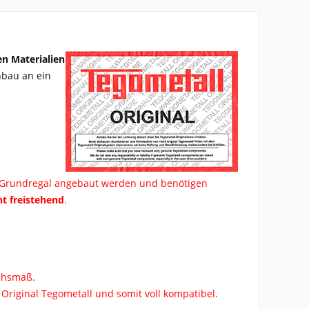
n Materialien
nbau an ein
s Grundregal angebaut werden und benötigen
ht freistehend
.
Achsmaß.
Original Tegometall und somit voll kompatibel.