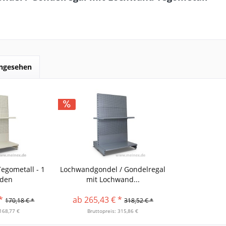
angesehen
egometall - 1
Lochwandgondel / Gondelregal
oden
mit Lochwand...
*
ab 265,43 € *
170,18 € *
318,52 € *
 168,77 €
Bruttopreis: 315,86 €