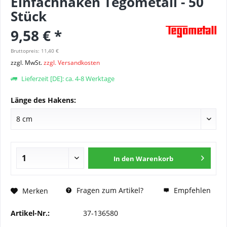
Einfachhaken Tegometall - 50
Stück
9,58 € *
Bruttopreis: 11,40 €
zzgl. MwSt.
zzgl. Versandkosten
Lieferzeit [DE]: ca. 4-8 Werktage
Länge des Hakens:
In den
Warenkorb
Fragen zum Artikel?
Empfehlen
Merken
Artikel-Nr.:
37-136580