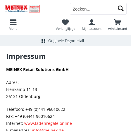
Menu
Verlanglijstje
Mijn account
winkelmand
Originele Tegometall
Impressum
MEINEX Retail Solutions GmbH
Adres:
Isenkamp 11-13
26131 Oldenburg
Telefoon: +49 (0)441 96010622
Fax: +49 (0)441 96010624
Internet:
www.ladenregale.online
E-mailadres:
info@meinex.de